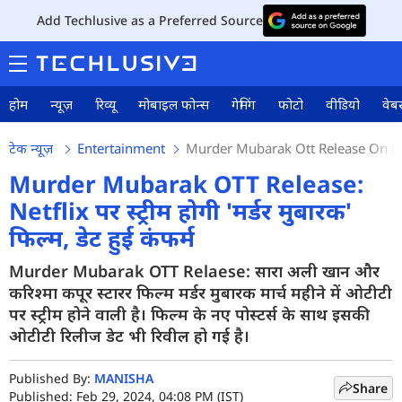
Add Techlusive as a Preferred Source
होम
न्यूज़
रिव्यू
मोबाइल फोन्स
गेमिंग
फोटो
वीडियो
वेबस
टेक न्यूज़
Entertainment
Murder Mubarak Ott Release On Net
Murder Mubarak OTT Release:
Netflix पर स्ट्रीम होगी 'मर्डर मुबारक'
फिल्म, डेट हुई कंफर्म
Murder Mubarak OTT Relaese: सारा अली खान और
करिश्मा कपूर स्टारर फिल्म मर्डर मुबारक मार्च महीने में ओटीटी
पर स्ट्रीम होने वाली है। फिल्म के नए पोस्टर्स के साथ इसकी
ओटीटी रिलीज डेट भी रिवील हो गई है।
Published By:
MANISHA
Share
Published: Feb 29, 2024, 04:08 PM (IST)