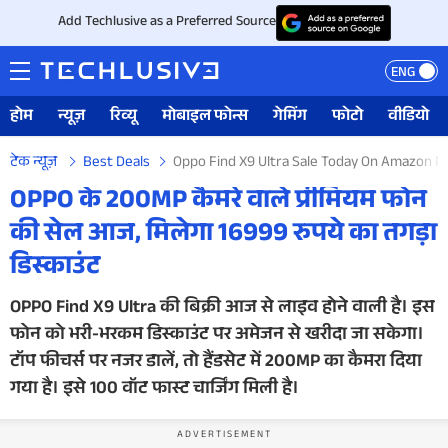
Add Techlusive as a Preferred Source
ENG
होम
न्यूज़
रिव्यू
मोबाइल फोन्स
गेमिंग
फोटो
वीडियो
टेक न्यूज़
Best Deals
Oppo Find X9 Ultra Sale Today On Amazon Pri
OPPO के 200MP कैमरे वाले प्रीमियम फोन
की सेल आज, मिलेगा 16999 रुपये का तगड़ा
डिस्काउंट
OPPO Find X9 Ultra की बिक्री आज से लाइव होने वाली है। इस
फोन को भरी-भरकम डिस्काउंट पर अमेजन से खरीदा जा सकेगा।
टॉप फीचर्स पर नजर डालें, तो हैंडसेट में 200MP का कैमरा दिया
गया है। इसे 100 वॉट फास्ट चार्जिंग मिली है।