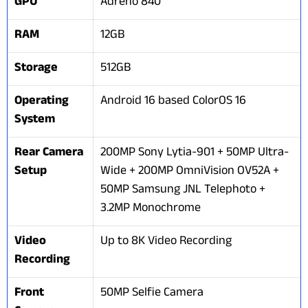
GPU
Adreno 840
RAM
12GB
Storage
512GB
Operating
Android 16 based ColorOS 16
System
Rear Camera
200MP Sony Lytia-901 + 50MP Ultra-
Setup
Wide + 200MP OmniVision OV52A +
50MP Samsung JNL Telephoto +
3.2MP Monochrome
Video
Up to 8K Video Recording
Recording
Front
50MP Selfie Camera