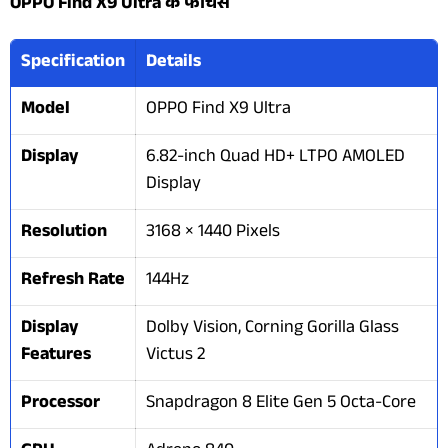
OPPO Find X9 Ultra के फीचर्स
Specification
Details
Model
OPPO Find X9 Ultra
Display
6.82-inch Quad HD+ LTPO AMOLED
Display
Resolution
3168 × 1440 Pixels
Refresh Rate
144Hz
Display
Dolby Vision, Corning Gorilla Glass
Features
Victus 2
Processor
Snapdragon 8 Elite Gen 5 Octa-Core