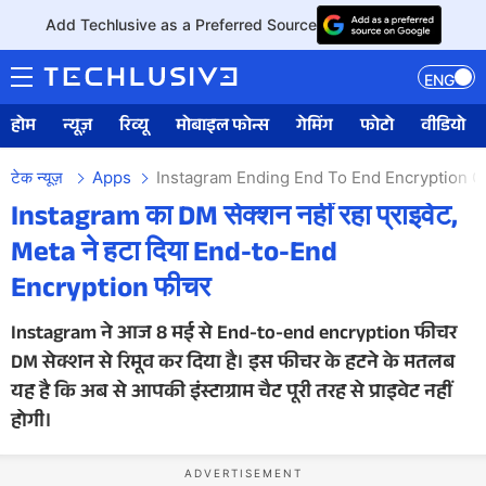
Add Techlusive as a Preferred Source
ENG
होम
न्यूज़
रिव्यू
मोबाइल फोन्स
गेमिंग
फोटो
वीडियो
टेक न्यूज़
Apps
Instagram Ending End To End Encryption 
Instagram का DM सेक्शन नहीं रहा प्राइवेट,
Meta ने हटा दिया End-to-End
Encryption फीचर
Instagram ने आज 8 मई से End-to-end encryption फीचर
DM सेक्शन से रिमूव कर दिया है। इस फीचर के हटने के मतलब
यह है कि अब से आपकी इंस्टाग्राम चैट पूरी तरह से प्राइवेट नहीं
होगी।