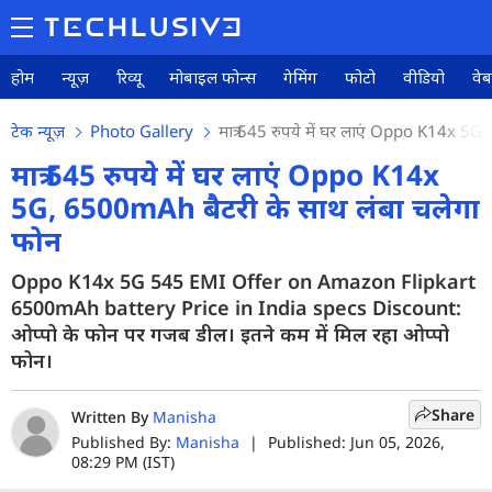
होम
न्यूज़
रिव्यू
मोबाइल फोन्स
गेमिंग
फोटो
वीडियो
वेब
टेक न्यूज़
Photo Gallery
मात्र 545 रुपये में घर लाएं Oppo K14x 5
मात्र 545 रुपये में घर लाएं Oppo K14x
5G, 6500mAh बैटरी के साथ लंबा चलेगा
फोन
Oppo K14x 5G 545 EMI Offer on Amazon Flipkart
6500mAh battery Price in India specs Discount:
ओप्पो के फोन पर गजब डील। इतने कम में मिल रहा ओप्पो
फोन।
Share
Written By
Manisha
Published By:
Manisha
|
Published: Jun 05, 2026,
08:29 PM (IST)