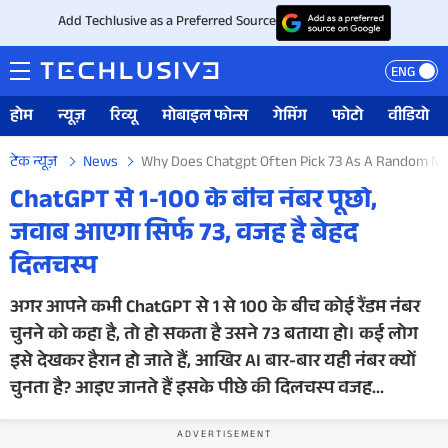
Add Techlusive as a Preferred Source
ENG
होम
न्यूज़
रिव्यू
मोबाइल फोन्स
गेमिंग
फोटो
वीडियो
टेक न्यूज़
News
Why Does Chatgpt Often Pick 73 As A Random Nu
ChatGPT से 1-100 के बीच नंबर पूछो,
जवाब आएगा सिर्फ 73, वजह है बेहद
दिलचस्प
अगर आपने कभी ChatGPT से 1 से 100 के बीच कोई रैंडम नंबर
चुनने को कहा है, तो हो सकता है उसने 73 बताया हो। कई लोग
इसे देखकर हैरान हो जाते हैं, आखिर AI बार-बार यही नंबर क्यों
चुनता है? आइए जानते हैं इसके पीछे की दिलचस्प वजह...