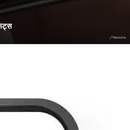
फिट्स
Manisha