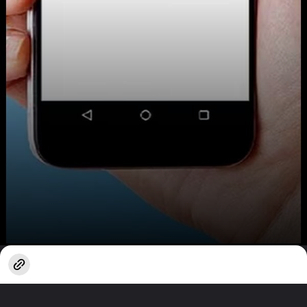
खुल रहा है
https://www.techlusive.in/hi/webstories/recharge-plan-hindi/bsnl-72-days-validity-plan-with-daily-2gb-data-1665396/