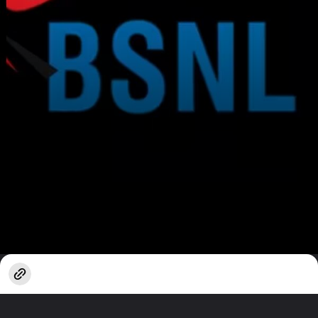
खुल रहा है
https://www.techlusive.in/hi/webstories/recharge-plan-hindi/bsnl-1-5gb-data-plan-price-and-benefits-1663776/