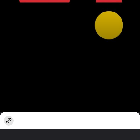
खुल रहा है
https://www.techlusive.in/hi/webstories/recharge-plan-hindi/vodafone-idea-unlimited-data-plan-price-and-benefits-1663348/