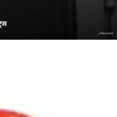
ट्स
Mona Dixit